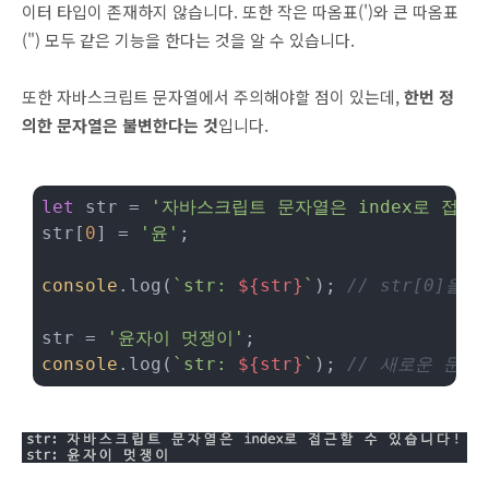
이터 타입이 존재하지 않습니다. 또한 작은 따옴표(')와 큰 따옴표
(") 모두 같은 기능을 한다는 것을 알 수 있습니다.
또한 자바스크립트 문자열에서 주의해야할 점이 있는데,
한번 정
의한 문자열은 불변한다는 것
입니다.
let
 str = 
'자바스크립트 문자열은 index로 접근
str[
0
] = 
'윤'
;

console
.log(
`str: 
${str}
`
); 
// str[0]을
str = 
'윤자이 멋쟁이'
console
.log(
`str: 
${str}
`
); 
// 새로운 문자