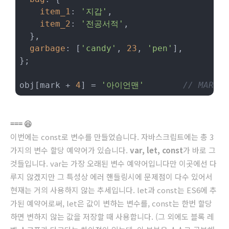
item_1
: 
'지갑'
,

item_2
: 
'전공서적'
,

  },

garbage
: [
'candy'
, 
23
, 
'pen'
],

};

obj[mark + 
4
] = 
'아이언맨'
// MARK
=== 😆
이번에는 const로 변수를 만들었습니다. 자바스크립트에는 총 3
가지의 변수 할당 예약어가 있습니다.
var, let, const
가 바로 그
것들입니다. var는 가장 오래된 변수 예약어입니다만 이곳에선 다
루지 않겠지만 그 특성상 에러 핸들링시에 문제점이 다수 있어서
현재는 거의 사용하지 않는 추세입니다. let과 const는 ES6에 추
가된 예약어로써, let은 값이 변하는 변수를, const는 한번 할당
하면 변하지 않는 값을 저장할 때 사용합니다. (그 외에도 블록 레