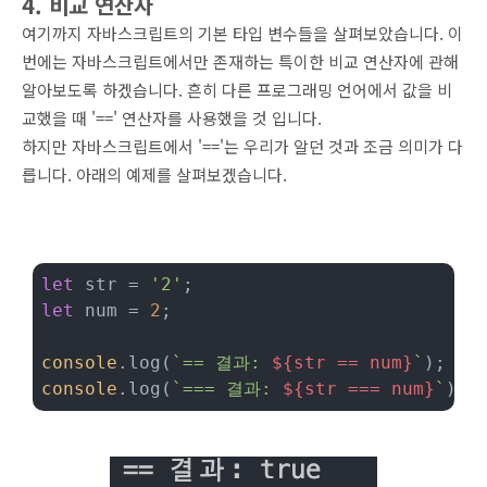
4. 비교 연산자
여기까지 자바스크립트의 기본 타입 변수들을 살펴보았습니다. 이
번에는 자바스크립트에서만 존재하는 특이한 비교 연산자에 관해
알아보도록 하겠습니다. 흔히 다른 프로그래밍 언어에서 값을 비
교했을 때 '==' 연산자를 사용했을 것 입니다.
하지만 자바스크립트에서 '=='는 우리가 알던 것과 조금 의미가 다
릅니다. 아래의 예제를 살펴보겠습니다.
let
 str = 
'2'
let
 num = 
2
;

console
.log(
`== 결과: 
${str == num}
`
);	
/
console
.log(
`=== 결과: 
${str === num}
`
);	
/