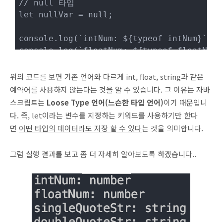
// null 타입

let nullVar = null;

console.log(`intNum: ${typeof intNum}`);

console.log(`floatNum: ${typeof floatNum}
console.log(`singleQuoteStr: ${typeof sin
위의 코드를 보면 기존 언어와 다르게 int, float, string과 같은
console.log(`doubleQuoteStr: ${typeof dou
예약어를 사용하지 않는다는 것을 알 수 있습니다. 그 이유는 자바
console.log(`singleChar: ${typeof singleC
스크립트는
Loose Type 언어(
느슨한 타입 언어)
이기 때문입니
다. 즉, let이라는 변수를 지정하는 키워드를 사용하기만 한다
console.log(`bool: ${typeof bool}`);

면
어떤 타입의 데이터라도 저장 할 수 있다
는 것을 의미합니다.
console.log(`emptyVar: ${typeof emptyVar}
그럼 실행 결과를 보고 좀 더 자세히 알아보도록 하겠습니다..