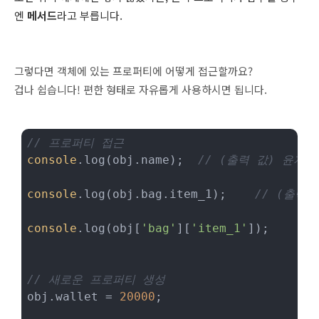
엔
메서드
라고 부릅니다.
그렇다면 객체에 있는 프로퍼티에 어떻게 접근할까요?
겁나 쉽습니다! 편한 형태로 자유롭게 사용하시면 됩니다.
// 프로퍼티 접근
console
.log(obj.name);	
// (출력 값) 윤자이
console
.log(obj.bag.item_1);	
// (출력 
console
.log(obj[
'bag'
][
'item_1'
]);	
// 새로운 프로퍼티 생성
obj.wallet = 
20000
;
