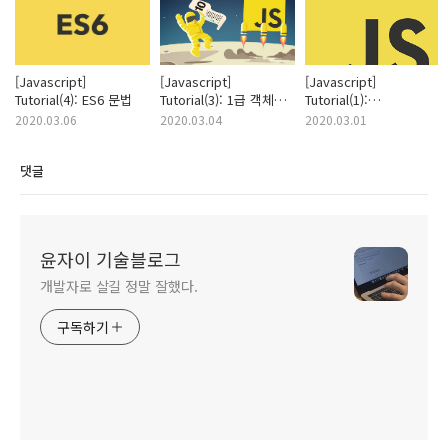
[Javascript]
[Javascript]
[Javascript]
Tutorial(4): ES6 문법
Tutorial(3): 1급 객체
Tutorial(1):
함수
자바스크립트 개요
2020.03.06
2020.03.04
2020.03.01
댓글
윤자이 기술블로그
개발자로 살길 정말 잘했다.
구독하기