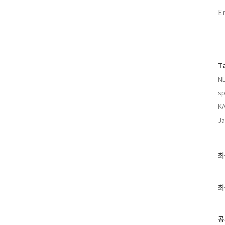
E
T
NL
sp
K
Ja
최
최
근
글
과
최
인
기
글
공