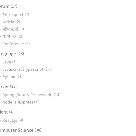
orum
(17)
Retrospect
(7)
Article
(2)
개발 환경
(3)
IT 이야기
(3)
Conference
(2)
anguage
(24)
Java
(6)
Javascript (Typescript)
(12)
Python
(6)
erver
(22)
Spring (Boot & Framework)
(13)
Node.js (Express)
(9)
lient
(4)
React.js
(4)
omputer Science
(30)