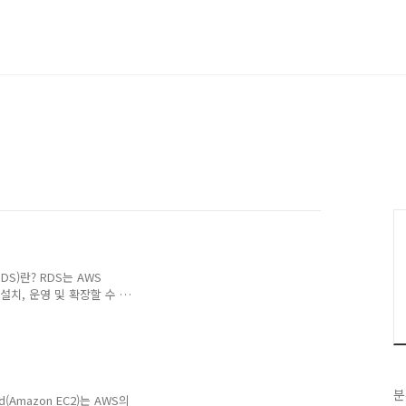
n RDS)란? RDS는 AWS
설치, 운영 및 확장할 수 있
2->[네트워크 및 보안] 보
816210) 아래 이미지와 같이 생성
 RDS 대시보드로 이동한다.
 내에 직접 서버를 설치하는
분
 이미지 설명을 따라온다.
d(Amazon EC2)는 AWS의