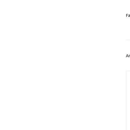
페
F
이
스
북
트
위
터
플
A
러
그
인
C