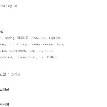
rror Log
(3)
ag
P,
spring,
알고리즘,
AWS,
K8S,
Express,
ring boot,
Node.js,
nodejs,
docker,
Java,
AFKA,
Kubernetes,
es6,
EC2,
node,
vaScript,
node exporter,
도커,
Python,
근글
인기글
근댓글
지사항