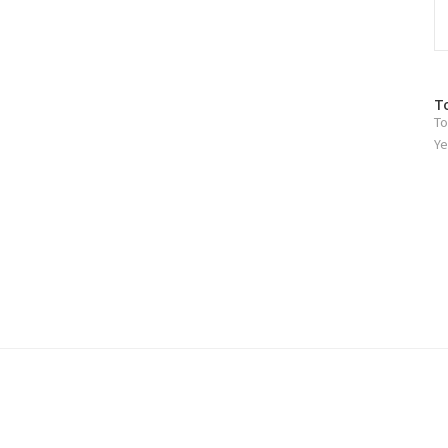
방
T
To
문
자
Ye
수