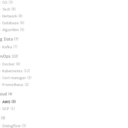
OS
(3)
Tech
(8)
Network
(8)
Database
(6)
Algorithm
(5)
ig Data
(7)
Kafka
(7)
evOps
(22)
Docker
(6)
Kubernetes
(12)
Cert manager
(2)
Prometheus
(2)
loud
(4)
AWS
(3)
GCP
(1)
I
(3)
Dialogflow
(3)